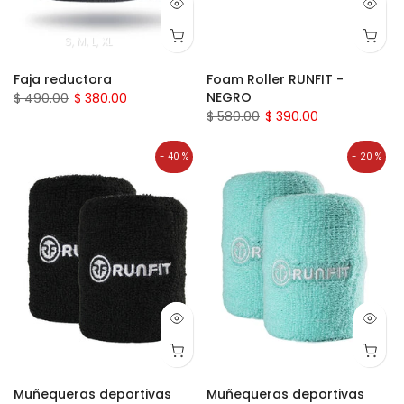
S
M
L
XL
Faja reductora
Foam Roller RUNFIT -
NEGRO
$ 490.00
$ 380.00
$ 580.00
$ 390.00
- 40 %
- 20 %
Muñequeras deportivas
Muñequeras deportivas