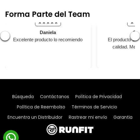
Forma Parte del Team
Daniela
Car
❮
❯
Excelente producto lo recomiendo
El producto 10 
calidad. Me g
Búsqueda
Contáctanos
Política de Privacidad
Política de Reembolso
Términos de Servicio
Encuentra un Distribuidor
Rastrear mi envío
Garantia