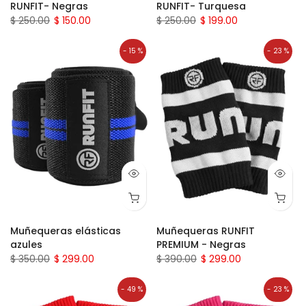
RUNFIT- Negras
RUNFIT- Turquesa
$ 250.00
$ 150.00
$ 250.00
$ 199.00
- 15 %
- 23 %
Muñequeras elásticas
Muñequeras RUNFIT
azules
PREMIUM - Negras
$ 350.00
$ 299.00
$ 390.00
$ 299.00
- 49 %
- 23 %