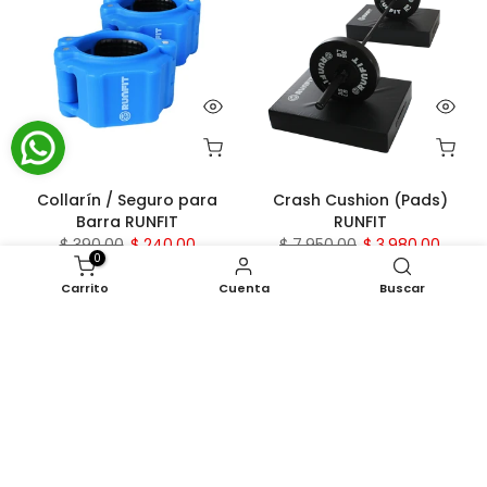
Collarín / Seguro para
Crash Cushion (Pads)
Barra RUNFIT
RUNFIT
$ 390.00
$ 240.00
$ 7,950.00
$ 3,980.00
0
Carrito
Cuenta
Buscar
- 48 %
- 43 %