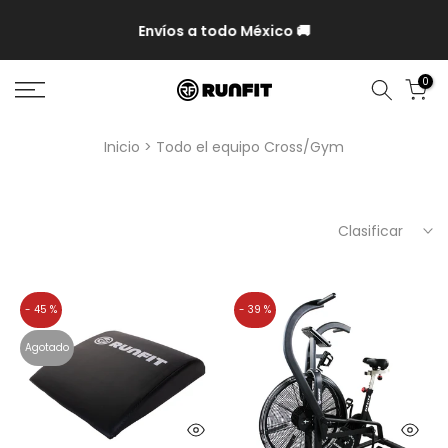
P y
Envíos a todo México 🚚
0
Inicio
Todo el equipo Cross/Gym
Clasificar
- 45 %
- 39 %
Agotado