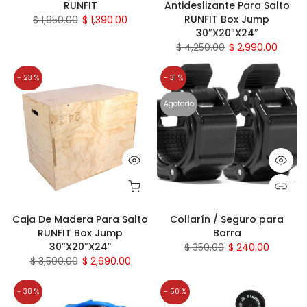
RUNFIT
Antideslizante Para Salto
RUNFIT Box Jump
$ 1,950.00
$ 1,390.00
30″X20″X24″
$ 4,250.00
$ 2,990.00
- 23 %
- 31 %
Agotado
Caja De Madera Para Salto
Collarín / Seguro para
RUNFIT Box Jump
Barra
30″X20″X24″
$ 350.00
$ 240.00
$ 3,500.00
$ 2,690.00
- 38 %
- 50 %