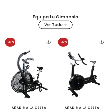
Equipa tu Gimnasio
Ver Todo
- 32 %
- 40 %
A
AÑADIR A LA CESTA