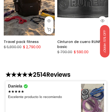
¡Obtén 10% OFF!
Travel pack fitness
Cinturon de cuero RUNFIT
basic
$ 5,890.00
$ 2,790.00
$ 790.00
$ 590.00
2514
Reviews
Daniela
Excelente producto lo recomiendo