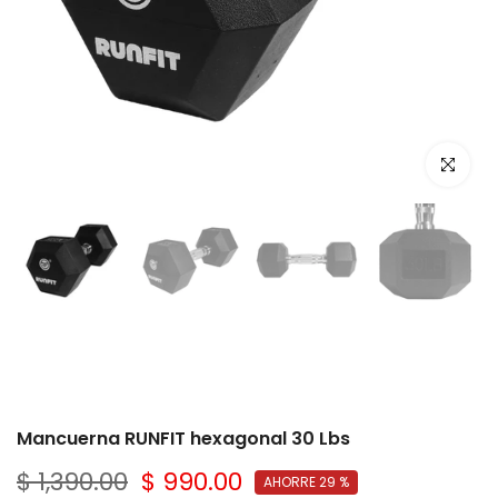
Click par
Reproducir
Reproducir
Mancuerna RUNFIT hexagonal 30 Lbs
$ 1,390.00
$ 990.00
AHORRE 29 %