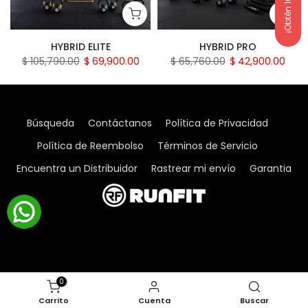
¡Obtén 10% OFF!
HYBRID ELITE
HYBRID PRO
$ 105,790.00
$ 69,900.00
$ 65,760.00
$ 42,900.00
Búsqueda
Contáctanos
Política de Privacidad
Política de Reembolso
Términos de Servicio
Encuentra un Distribuidor
Rastrear mi envío
Garantia
0
Carrito
Cuenta
Buscar