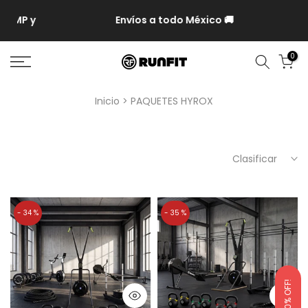
MP y
Envíos a todo México 🚚
0
Inicio
PAQUETES HYROX
Clasificar
- 34 %
- 35 %