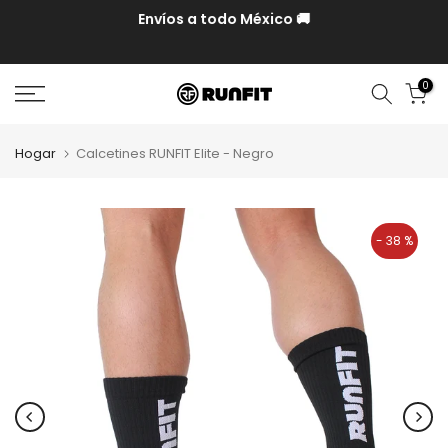
P y
Envíos a todo México 🚚
0
Hogar
Calcetines RUNFIT Elite - Negro
- 38 %