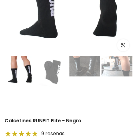
Click par
Reproducir
Reproducir
Calcetines RUNFIT Elite - Negro
9 reseñas