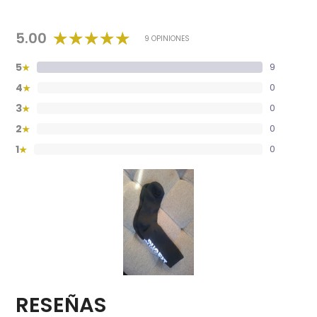
5.00
9 OPINIONES
5
9
★
4
0
★
3
0
★
2
0
★
1
0
★
RESEÑAS