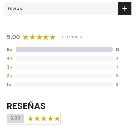
Envíos
5.00
13 OPINIONES
5
13
★
4
0
★
3
0
★
2
0
★
1
0
★
RESEÑAS
5.00