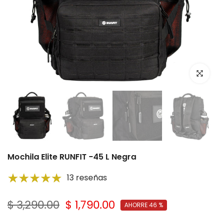
Click par
Mochila Elite RUNFIT -45 L Negra
13 reseñas
$ 3,290.00
$ 1,790.00
AHORRE 46 %