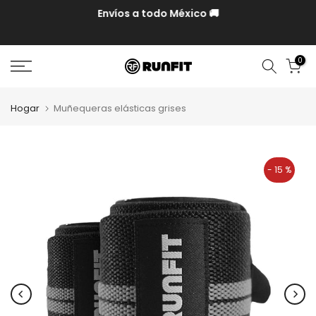
P y
Envíos a todo México 🚚
0
Hogar
Muñequeras elásticas grises
- 15 %