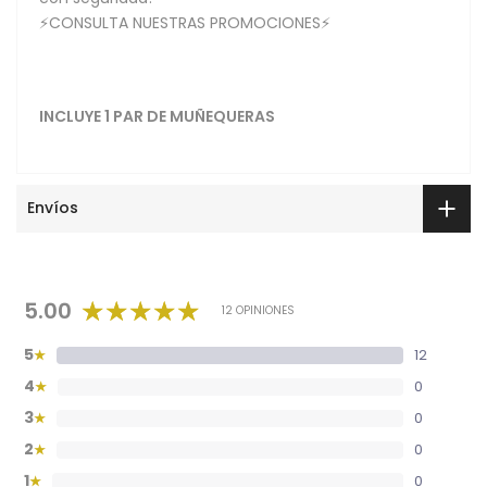
⚡CONSULTA NUESTRAS PROMOCIONES⚡
INCLUYE 1 PAR DE MUÑEQUERAS
Envíos
5.00
12 OPINIONES
5
12
★
4
0
★
3
0
★
2
0
★
1
0
★