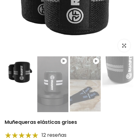
Click par
Reproducir
Reproducir
Muñequeras elásticas grises
12 reseñas