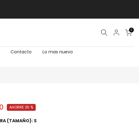
0
Contacto
Lo mas nuevo
00
AHORRE 35 %
EGRA (TAMAÑO):
S