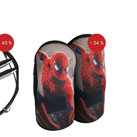
- 40 %
- 24 %