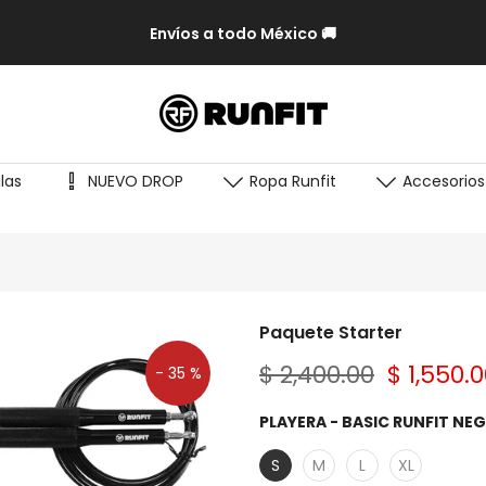
Envíos a todo México 🚚
las
NUEVO DROP
Ropa Runfit
Accesorios
Paquete Starter
$ 2,400.00
$ 1,550.
- 35 %
PLAYERA - BASIC RUNFIT N
S
M
L
XL