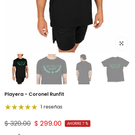
Click par
Playera - Coronel Runfit
1 reseñas
$ 320.00
$ 299.00
AHORRE 7 %