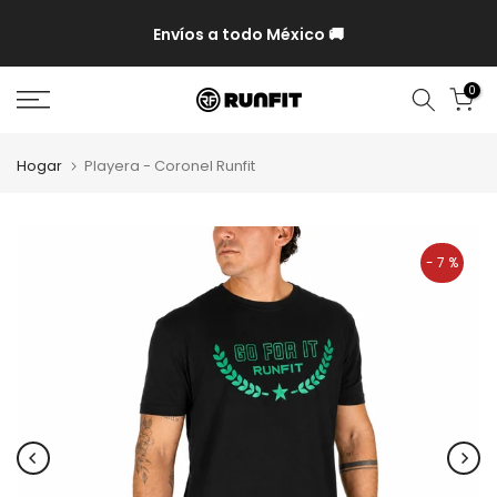
P y
Envíos a todo México 🚚
0
Hogar
Playera - Coronel Runfit
- 7 %