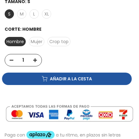
TAMAÑO:
S
S
M
L
XL
CORTE:
HOMBRE
Hombre
Mujer
Crop top
AÑADIR A LA CESTA