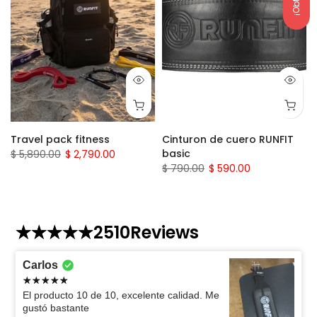
Travel pack fitness
Cinturon de cuero RUNFIT
basic
$ 5,890.00
$ 2,790.00
$ 790.00
$ 590.00
2510
Reviews
Carlos
El producto 10 de 10, excelente calidad. Me
gustó bastante