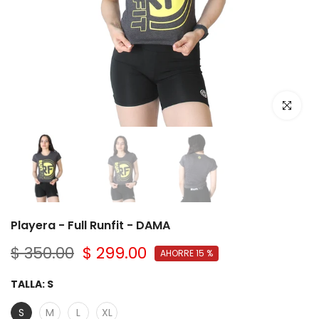
Click par
Playera - Full Runfit - DAMA
$ 350.00
$ 299.00
AHORRE 15 %
TALLA:
S
S
M
L
XL