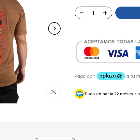
Click para agrandar
Paga en hasta 12 meses
sin