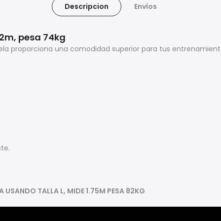
Descripcion
Envíos
72m, pesa 74kg
Tela proporciona una comodidad superior para tus entrenamiento
te.
A USANDO TALLA L, MIDE 1.75M PESA 82KG