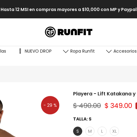
Envíos a todo México 🚚
las
NUEVO DROP
Ropa Runfit
Accesorios
Playera - Lift Katakana y 
$ 490.00
$ 349.00
- 29 %
TALLA:
S
S
M
L
XL