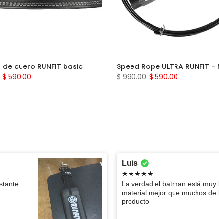
n de cuero RUNFIT basic
Speed Rope ULTRA RUNFIT -
$ 590.00
$ 990.00
$ 590.00
Santiago
Dioselin
Luis
Ernesto
Jared
Pude meter un viaje de una semana dentro
Excelente
stante
La verdad el batman está muy 
de la mochila
espectacu
Eliu
Priscila
material mejor que muchos de l
Compré un parche de bandera de
Excelente
producto
Mexicos. Me gustó mucho su calidad, y
Gesly Rachel
Zuleymi
Mochila PREMIUM - Beige 45L
Cinturón
Muy buena calidad la mochila y la
Excelente
se ve excelente en la mochila para
Cinturón