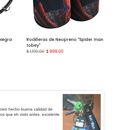
 Negra
Rodilleras de Neopreno "Spider man
tobey"
$ 1,190.00
$ 899.00
 producto material con una calidad
bien hecho buena calidad de
lar. 💯 Recomendable. ❤️
 Paola
os que eh visto antes, excelente
 producto, lo recomiendo bastante
 de levantamiento - morado - M
, Buena calidad, las recomiendo
 de levantamiento - azul - M