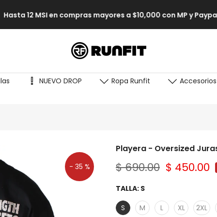
Hasta 12 MSI en compras mayores a $10,000 con MP y Paypal
las
NUEVO DROP
Ropa Runfit
Accesorios
Playera - Oversized Jura
$ 690.00
$ 450.00
- 35 %
TALLA:
S
S
M
L
XL
2XL