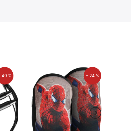
- 40 %
- 24 %