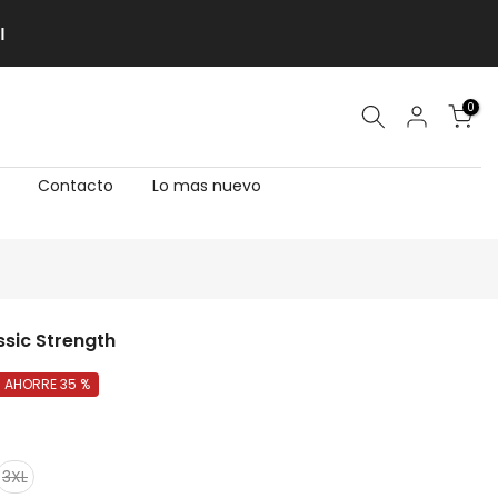
0
Contacto
Lo mas nuevo
ssic Strength
AHORRE 35 %
3XL