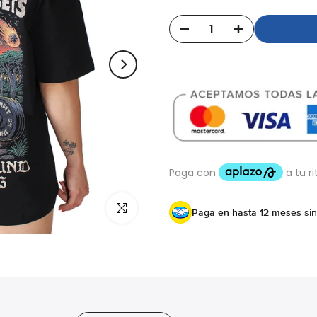
Click para agrandar
Paga en hasta 12 meses
sin