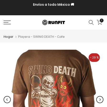
Hasta 12 MSI en compras mayores a $10,000 con MP y
Paypal
0
Hogar
Playera - SWING DEATH - Cafe
- 29 %