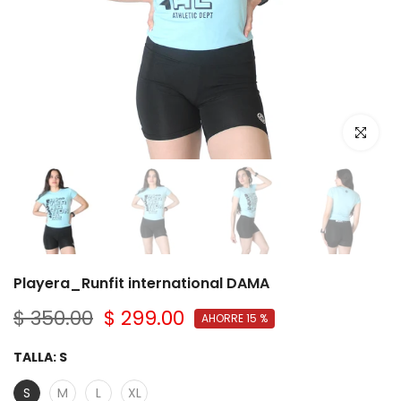
Click par
Playera_Runfit international DAMA
$ 350.00
$ 299.00
AHORRE 15 %
TALLA:
S
S
M
L
XL