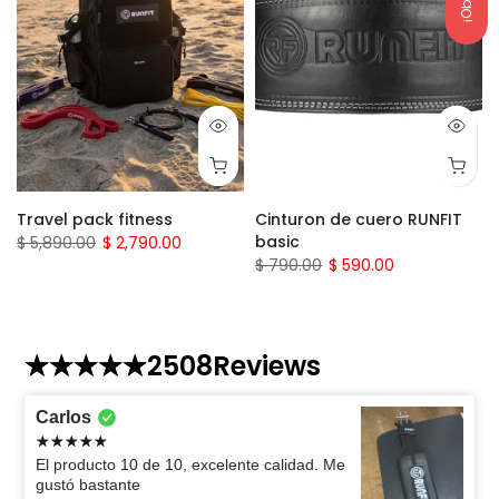
Travel pack fitness
Cinturon de cuero RUNFIT
basic
$ 5,890.00
$ 2,790.00
$ 790.00
$ 590.00
2508
Reviews
Carlos
El producto 10 de 10, excelente calidad. Me
gustó bastante