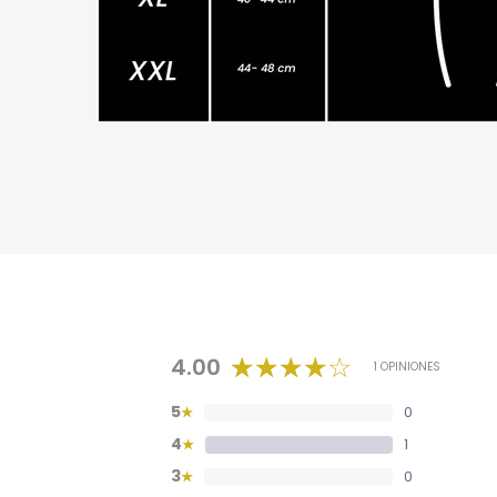
4.00
1 OPINIONES
5
0
★
4
1
★
3
0
★