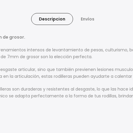
Descripcion
Envíos
m de grosor.
ntrenamientos intensos de levantamiento de pesas, culturismo, 
o de 7mm de grosor son la elección perfecta.
 desgaste articular, sino que también previenen lesiones muscul
n la articulación, estas rodilleras pueden ayudarte a calentar y
lleras son duraderas y resistentes al desgaste, lo que las hace i
mico se adapta perfectamente a la forma de tus rodillas, brin