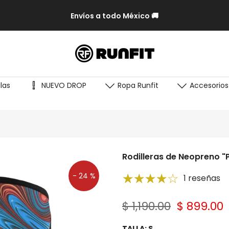
Envíos a todo México 🚚
las
NUEVO DROP
Ropa Runfit
Accesorios
Rodilleras de Neopreno "P
- 24 %
1 reseñas
$ 1,190.00
$ 899.00
TALLA:
S