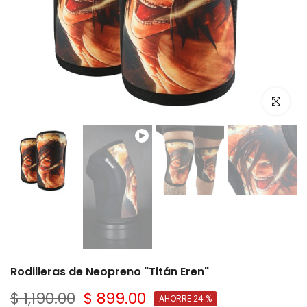
Click par
Reproducir
Reproducir
Rodilleras de Neopreno "Titán Eren"
$ 1,190.00
$ 899.00
AHORRE 24 %