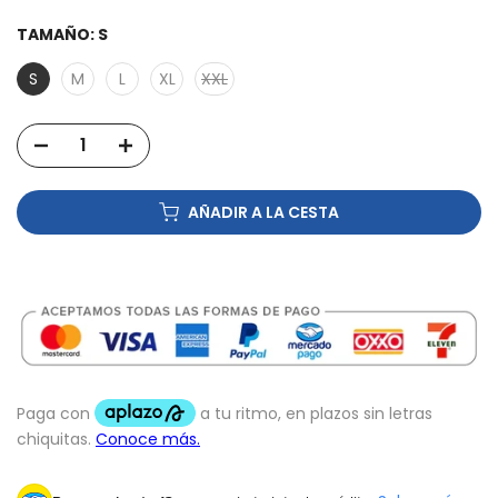
TAMAÑO:
S
S
M
L
XL
XXL
AÑADIR A LA CESTA