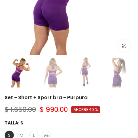
Click par
Set - Short + Sport bra - Purpura
$ 1,650.00
$ 990.00
AHORRE 40 %
TALLA:
S
S
M
L
XL