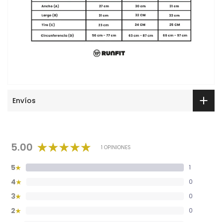
Envíos
5.00
1 OPINIONES
5
1
★
4
0
★
3
0
★
2
0
★