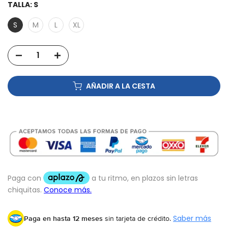
TALLA:
S
S
M
L
XL
AÑADIR A LA CESTA
Paga en hasta 12 meses
sin tarjeta de crédito.
Saber más