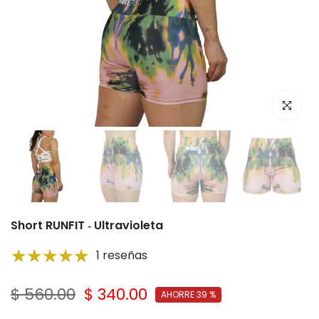
Click par
Short RUNFIT ‑ Ultravioleta
1 reseñas
$ 560.00
$ 340.00
AHORRE 39 %