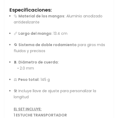
Especificaciones:
🔩
Material de los mangos:
Aluminio anodizado
antideslizante
📏
Largo del mango:
13.4 cm
🔁
Sistema de doble rodamiento
para giros más
fluidos y precisos
🧵
Diámetro de cuerda:
• 2.0 mm
⚖️
Peso total:
145 g
🛠️ Incluye llave de ajuste para personalizar la
longitud
EL SET INCLUYE:
1 ESTUCHE TRANSPORTADOR