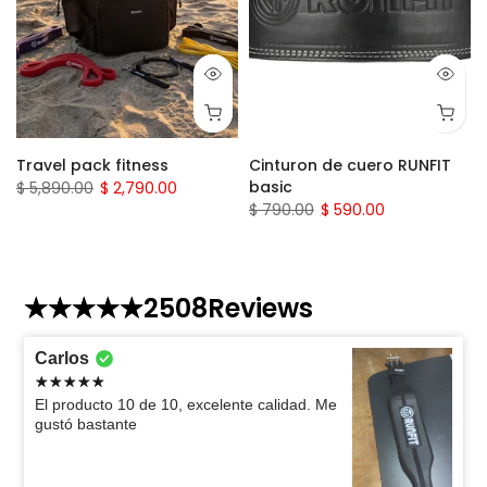
Travel pack fitness
Cinturon de cuero RUNFIT
basic
$ 5,890.00
$ 2,790.00
$ 790.00
$ 590.00
2508
Reviews
Carlos
El producto 10 de 10, excelente calidad. Me
gustó bastante