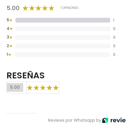
5.00
1 OPINIONES
5
1
★
4
0
★
3
0
★
2
0
★
1
0
★
RESEÑAS
5.00
Reviews por Whatsapp by