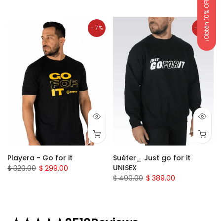
¡Obtén 10% OFF!
- 7 %
- 21 %
Playera - Go for it
Suéter_ Just go for it
UNISEX
$ 320.00
$ 299.00
$ 490.00
$ 389.00