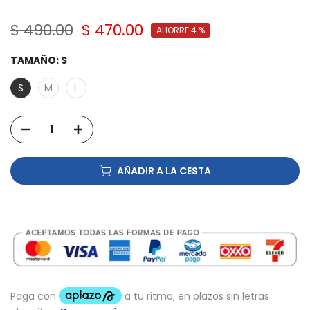
$ 490.00
$ 470.00
AHORRE 4 %
TAMAÑO:
S
S
M
L
AÑADIR A LA CESTA