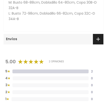
M: Busto 68-88cm, Dobladillo 64-80cm, Copa 30B-D
32A-B
L: Busto 72-98cm, Dobladillo 66-82cm, Copa 32C-D
34A-B
Envíos
5.00
2 OPINIONES
5
2
★
4
0
★
3
0
★
2
0
★
1
0
★