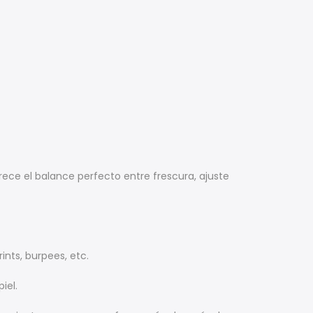
rece el balance perfecto entre frescura, ajuste
nts, burpees, etc.
iel.