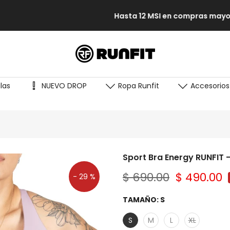
Hasta 12 MSI en compras mayores a $10,000 con MP y Paypal
las
NUEVO DROP
Ropa Runfit
Accesorios
Sport Bra Energy RUNFIT 
$ 690.00
$ 490.00
- 29 %
TAMAÑO:
S
S
M
L
XL