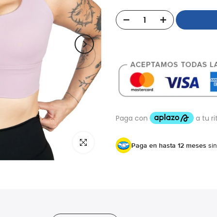
Click para agrandar
Paga en hasta 12 meses
sin