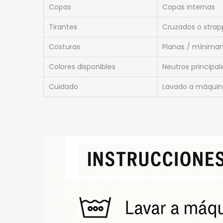
Copas
Copas internas
Tirantes
Cruzados o strap
Costuras
Planas / mínimam
Colores disponibles
Neutros principa
Cuidado
Lavado a máquina 