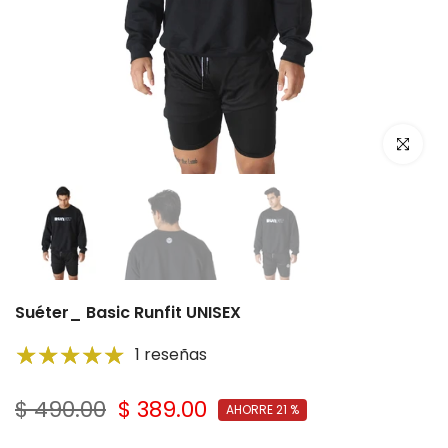
Click par
Suéter_ Basic Runfit UNISEX
1 reseñas
$ 490.00
$ 389.00
AHORRE 21 %