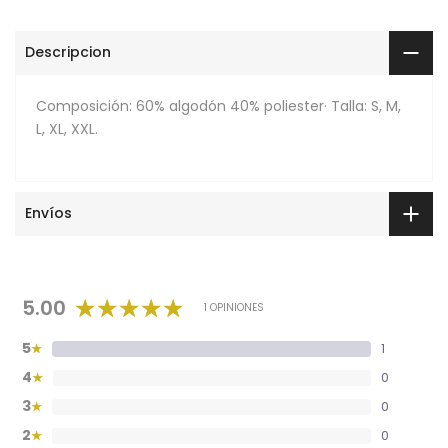
Descripcion
Composición:
60% algodón 40
% poliester
· Talla: S, M,
L, XL, XXL.
Envíos
5.00
1 OPINIONES
5
1
★
4
0
★
3
0
★
2
0
★