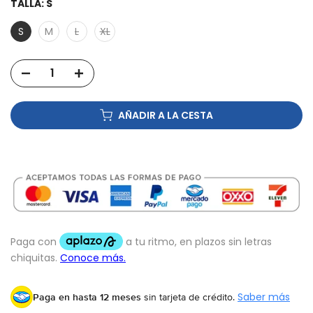
TALLA:
S
S
M
L
XL
AÑADIR A LA CESTA
Paga en hasta 12 meses
sin tarjeta de crédito.
Saber más