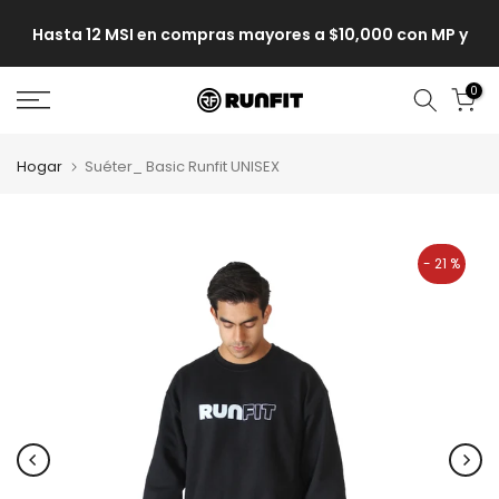
n MP y
Envíos a todo México 🚚
0
Hogar
Suéter_ Basic Runfit UNISEX
- 21 %