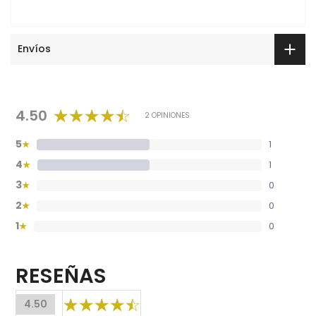
Envíos
4.50
2 OPINIONES
5
1
★
4
1
★
3
0
★
2
0
★
1
0
★
RESEÑAS
4.50