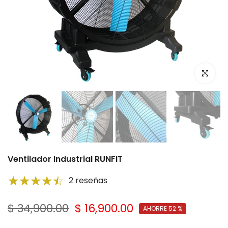
Click par
Ventilador Industrial RUNFIT
2 reseñas
$ 34,900.00
$ 16,900.00
AHORRE 52 %