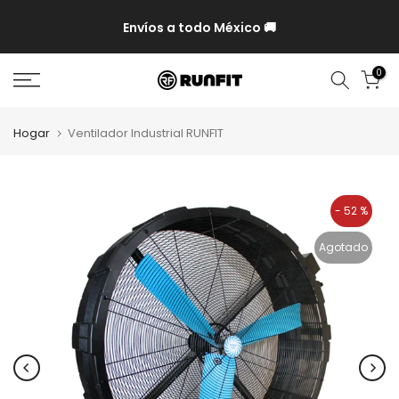
P y
Envíos a todo México 🚚
0
Hogar
Ventilador Industrial RUNFIT
- 52 %
Agotado