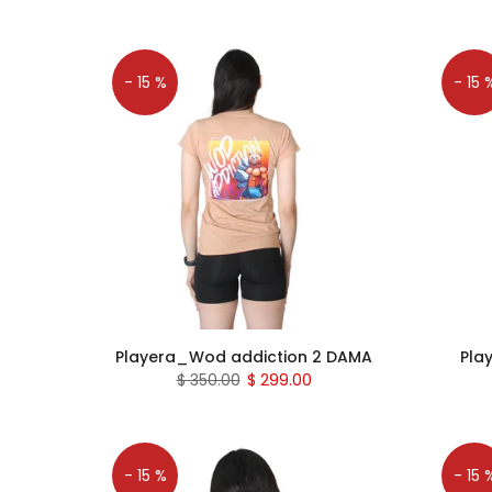
- 15 %
- 15 
Playera_Wod addiction 2 DAMA
Pla
$ 350.00
$ 299.00
- 15 %
- 15 