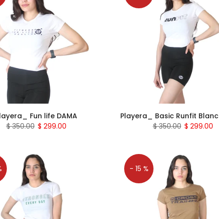
layera_ Fun life DAMA
Playera_ Basic Runfit Blan
$ 350.00
$ 299.00
$ 350.00
$ 299.00
%
- 15 %