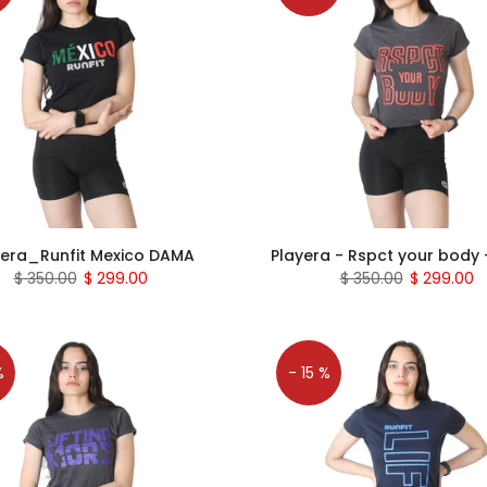
yera_Runfit Mexico DAMA
Playera - Rspct your body
$ 350.00
$ 299.00
$ 350.00
$ 299.00
%
- 15 %