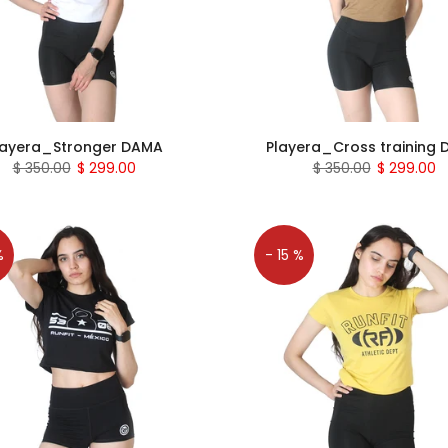
layera_Stronger DAMA
Playera_Cross training
$ 350.00
$ 299.00
$ 350.00
$ 299.00
%
- 15 %