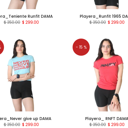
era_Teniente Runfit DAMA
Playera_Runfit 1965 D
$ 350.00
$ 299.00
$ 350.00
$ 299.00
%
- 15 %
yera_Never give up DAMA
Playera_ RNFT DAM
$ 350.00
$ 299.00
$ 350.00
$ 299.00