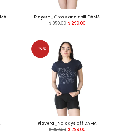
AMA
Playera_Cross and chill DAMA
$ 350.00
$ 299.00
- 15 %
A
Playera_No days off DAMA
$ 350.00
$ 299.00