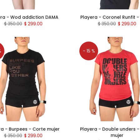
era - Wod addiction DAMA
Playera - Coronel Runfit 
$ 350.00
$ 299.00
$ 350.00
$ 299.00
%
- 15 %
ra - Burpees - Corte mujer
Playera - Double unders -
mujer
$ 350.00
$ 299.00