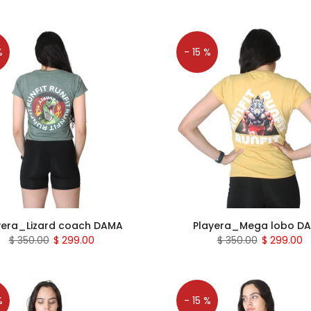
%
- 15 %
yera_Lizard coach DAMA
Playera_Mega lobo D
$ 350.00
$ 299.00
$ 350.00
$ 299.00
%
- 15 %