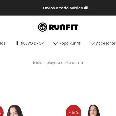
Envíos a todo México 🚚
las
NUEVO DROP
Ropa Runfit
Accesorios
Inicio
playera corte dama
%
- 15 %