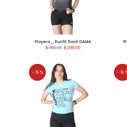
Playera_ Runfit flash DAMA
P
$ 350.00
$ 299.00
- 15 %
- 15 