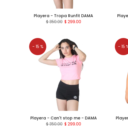
Playera - Tropa Runfit DAMA
Play
$ 350.00
$ 299.00
- 15 %
- 15 
Playera - Can't stop me - DAMA
Playe
$ 350.00
$ 299.00