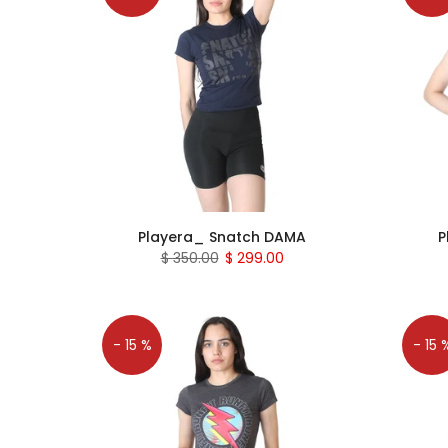
Playera_ Snatch DAMA
P
$ 350.00
$ 299.00
- 15 %
- 15 