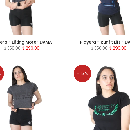
era - Lifting More- DAMA
Playera - Runfit Lift - 
$ 350.00
$ 299.00
$ 350.00
$ 299.00
%
- 15 %