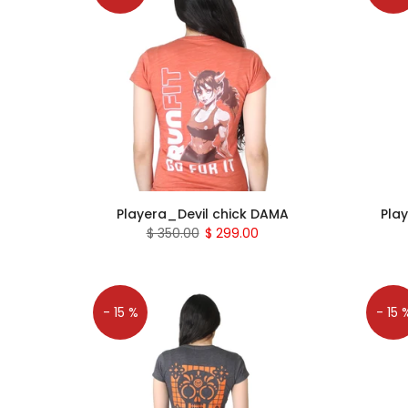
Playera_Devil chick DAMA
Pla
$ 350.00
$ 299.00
- 15 %
- 15 