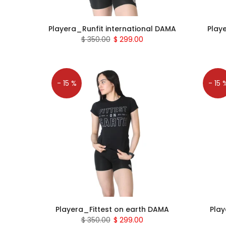
Playera_Runfit international DAMA
Play
$ 350.00
$ 299.00
- 15 %
- 15 
Playera_Fittest on earth DAMA
Pla
$ 350.00
$ 299.00