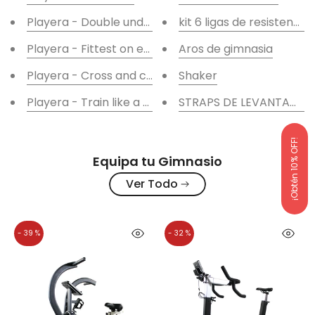
Playera - Double unders
kit 6 ligas de resistencia 
Playera - Fittest on earth
Aros de gimnasia
Playera - Cross and chill
Shaker
Playera - Train like a machine
STRAPS DE LEVANTAMIE
¡Obtén 10% OFF!
Equipa tu Gimnasio
Ver Todo
- 39 %
- 32 %