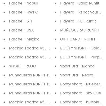
Parche - Nobull
Playera - Basic Runfit
Parche - HWPO
Playera - Rspct your bo
Parche - 5.11
Playera - Full Runfit
Parche - USA
MUÑEQUERAS RUNFIT
Parche - México
GIFT CARD - RUNFIT
Mochila Táctica 45L - Camo navy
BOOTY SHORT - Golden
Mochila Táctica 45L - Caqui
BOOTY SHORT - Purple 
SHORT - ROJO
Sport Bra - Blanco
Muñequeras RUNFIT PREMIUM - Negras
Sport Bra - Negro
Muñequeras RUNFIT PREMIUM - Rosas
Booty short - Blueberry
Muñequeras RUNFIT PREMIUM - Moradas
Booty short - Sky Blue
Mochila Táctica 45L - Verde
Booty short - bubble G