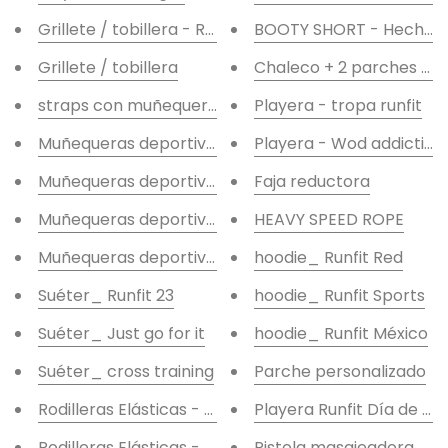
Grillete / tobillera - Rosa
BOOTY SHORT - Hecha e
Grillete / tobillera
Chaleco + 2 parches +
straps con muñequera
Playera - tropa runfit
Muñequeras deportivas RUNFIT- Turquesa
Playera - Wod addiction
Muñequeras deportivas RUNFIT- Moradas
Faja reductora
Muñequeras deportivas RUNFIT- Azules
HEAVY SPEED ROPE
Muñequeras deportivas RUNFIT- Negras
hoodie_ Runfit Red
Suéter_ Runfit 23
hoodie_ Runfit Sports
Suéter_ Just go for it
hoodie_ Runfit México
Suéter_ cross training
Parche personalizado
Rodilleras Elásticas - Azules
Playera Runfit Día de m
Rodilleras Elásticas - Rojas
Pistola masajeadora - N