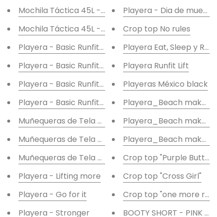
Mochila Táctica 45L - Camo selva
Playera - Dia de muertos
Mochila Táctica 45L - Camo caqui
Crop top No rules
Playera Eat, Sleep y Rep
Playera - Basic Runfit ROJA - PERSONALIZADA
Playera Runfit Lift
Playera - Basic Runfit BLANCA - PERSONALIZADA
Playera - Basic Runfit GRIS - PERSONALIZADA
Playeras México black
Playera_Beach makes 
Playera - Basic Runfit negra - PERSONALIZADA
Muñequeras de Tela - Camo Mixto PERSONALIZADA
Playera_Beach makes m
Muñequeras de Tela - Camo gris PERSONALIZADA
Playera_Beach makes m
Muñequeras de Tela - Rosa PERSONALIZADA
Crop top "Purple Butterf
Playera - Lifting more
Crop top "Cross Girl"
Playera - Go for it
Crop top "one more rep
Playera - Stronger
BOOTY SHORT - PINK D